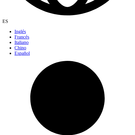
ES
Inglés
Francés
Italiano
Chino
Español