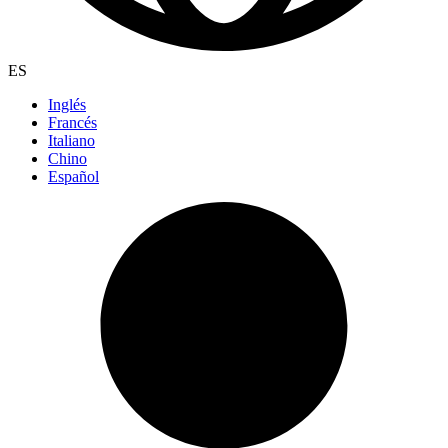
ES
Inglés
Francés
Italiano
Chino
Español