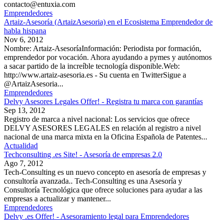
contacto@entuxia.com
Emprendedores
Artaiz-Asesoría (ArtaizAsesoria) en el Ecosistema Emprendedor de
habla hispana
Nov 6, 2012
Nombre: Artaiz-AsesoríaInformación: Periodista por formación,
emprendedor por vocación. Ahora ayudando a pymes y autónomos
a sacar partido de la increíble tecnología disponible.Web:
http://www.artaiz-asesoria.es - Su cuenta en TwitterSigue a
@ArtaizAsesoria...
Emprendedores
Delvy Asesores Legales Offer! - Registra tu marca con garantías
Sep 13, 2012
Registro de marca a nivel nacional: Los servicios que ofrece
DELVY ASESORES LEGALES en relación al registro a nivel
nacional de una marca mixta en la Oficina Española de Patentes...
Actualidad
Techconsulting .es Site! - Asesoría de empresas 2.0
Ago 7, 2012
Tech-Consulting es un nuevo concepto en asesoría de empresas y
consultoría avanzada.. Tech-Consulting es una Asesoría y
Consultoría Tecnológica que ofrece soluciones para ayudar a las
empresas a actualizar y mantener...
Emprendedores
Delvy .es Offer! - Asesoramiento legal para Emprendedores