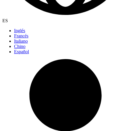
ES
Inglés
Francés
Italiano
Chino
Español