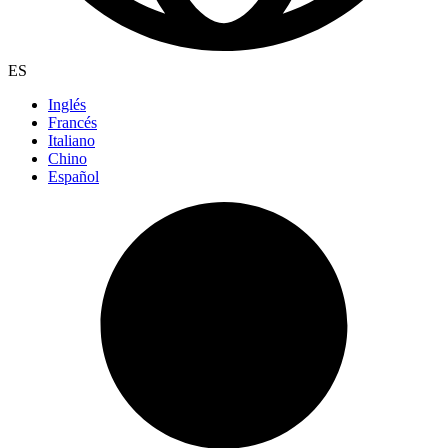
ES
Inglés
Francés
Italiano
Chino
Español