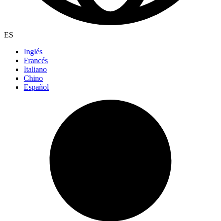
ES
Inglés
Francés
Italiano
Chino
Español