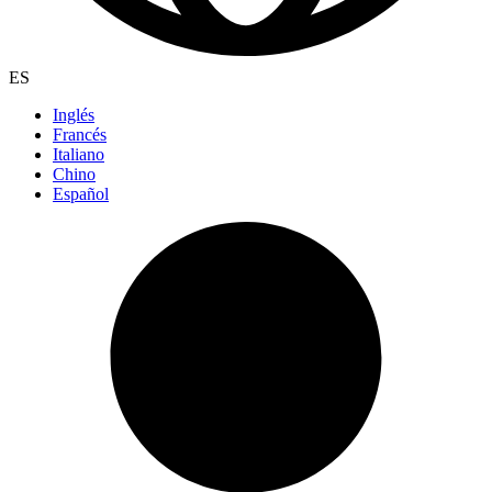
ES
Inglés
Francés
Italiano
Chino
Español