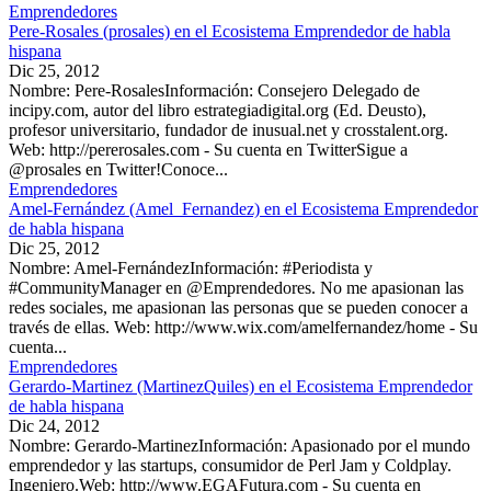
Emprendedores
Pere-Rosales (prosales) en el Ecosistema Emprendedor de habla
hispana
Dic 25, 2012
Nombre: Pere-RosalesInformación: Consejero Delegado de
incipy.com, autor del libro estrategiadigital.org (Ed. Deusto),
profesor universitario, fundador de inusual.net y crosstalent.org.
Web: http://pererosales.com - Su cuenta en TwitterSigue a
@prosales en Twitter!Conoce...
Emprendedores
Amel-Fernández (Amel_Fernandez) en el Ecosistema Emprendedor
de habla hispana
Dic 25, 2012
Nombre: Amel-FernándezInformación: #Periodista y
#CommunityManager en @Emprendedores. No me apasionan las
redes sociales, me apasionan las personas que se pueden conocer a
través de ellas. Web: http://www.wix.com/amelfernandez/home - Su
cuenta...
Emprendedores
Gerardo-Martinez (MartinezQuiles) en el Ecosistema Emprendedor
de habla hispana
Dic 24, 2012
Nombre: Gerardo-MartinezInformación: Apasionado por el mundo
emprendedor y las startups, consumidor de Perl Jam y Coldplay.
Ingeniero.Web: http://www.EGAFutura.com - Su cuenta en