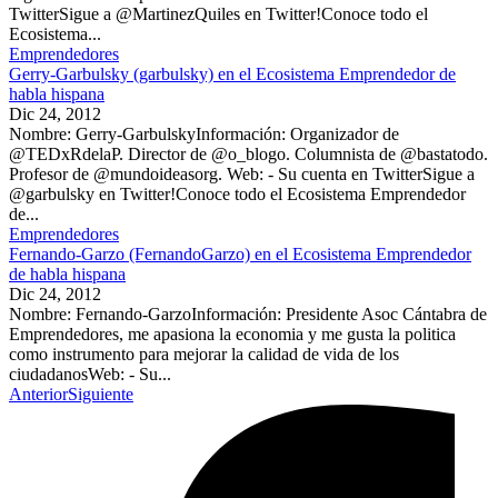
TwitterSigue a @MartinezQuiles en Twitter!Conoce todo el
Ecosistema...
Emprendedores
Gerry-Garbulsky (garbulsky) en el Ecosistema Emprendedor de
habla hispana
Dic 24, 2012
Nombre: Gerry-GarbulskyInformación: Organizador de
@TEDxRdelaP. Director de @o_blogo. Columnista de @bastatodo.
Profesor de @mundoideasorg. Web: - Su cuenta en TwitterSigue a
@garbulsky en Twitter!Conoce todo el Ecosistema Emprendedor
de...
Emprendedores
Fernando-Garzo (FernandoGarzo) en el Ecosistema Emprendedor
de habla hispana
Dic 24, 2012
Nombre: Fernando-GarzoInformación: Presidente Asoc Cántabra de
Emprendedores, me apasiona la economia y me gusta la politica
como instrumento para mejorar la calidad de vida de los
ciudadanosWeb: - Su...
Anterior
Siguiente