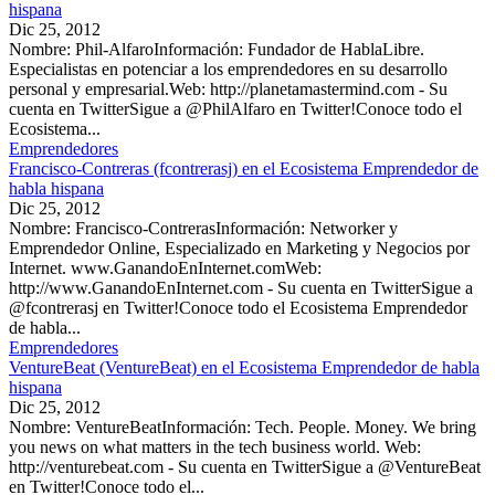
hispana
Dic 25, 2012
Nombre: Phil-AlfaroInformación: Fundador de HablaLibre.
Especialistas en potenciar a los emprendedores en su desarrollo
personal y empresarial.Web: http://planetamastermind.com - Su
cuenta en TwitterSigue a @PhilAlfaro en Twitter!Conoce todo el
Ecosistema...
Emprendedores
Francisco-Contreras (fcontrerasj) en el Ecosistema Emprendedor de
habla hispana
Dic 25, 2012
Nombre: Francisco-ContrerasInformación: Networker y
Emprendedor Online, Especializado en Marketing y Negocios por
Internet. www.GanandoEnInternet.comWeb:
http://www.GanandoEnInternet.com - Su cuenta en TwitterSigue a
@fcontrerasj en Twitter!Conoce todo el Ecosistema Emprendedor
de habla...
Emprendedores
VentureBeat (VentureBeat) en el Ecosistema Emprendedor de habla
hispana
Dic 25, 2012
Nombre: VentureBeatInformación: Tech. People. Money. We bring
you news on what matters in the tech business world. Web:
http://venturebeat.com - Su cuenta en TwitterSigue a @VentureBeat
en Twitter!Conoce todo el...