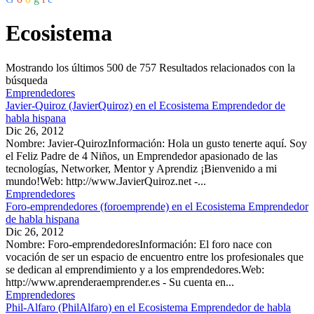
Ecosistema
Mostrando los últimos
500
de
757
Resultados relacionados con la
búsqueda
Emprendedores
Javier-Quiroz (JavierQuiroz) en el Ecosistema Emprendedor de
habla hispana
Dic 26, 2012
Nombre: Javier-QuirozInformación: Hola un gusto tenerte aquí. Soy
el Feliz Padre de 4 Niños, un Emprendedor apasionado de las
tecnologías, Networker, Mentor y Aprendiz ¡Bienvenido a mi
mundo!Web: http://www.JavierQuiroz.net -...
Emprendedores
Foro-emprendedores (foroemprende) en el Ecosistema Emprendedor
de habla hispana
Dic 26, 2012
Nombre: Foro-emprendedoresInformación: El foro nace con
vocación de ser un espacio de encuentro entre los profesionales que
se dedican al emprendimiento y a los emprendedores.Web:
http://www.aprenderaemprender.es - Su cuenta en...
Emprendedores
Phil-Alfaro (PhilAlfaro) en el Ecosistema Emprendedor de habla