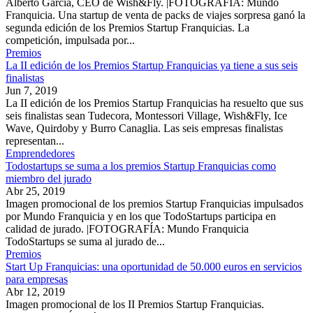
Alberto García, CEO de Wish&Fly. |FOTOGRAFÍA: Mundo
Franquicia. Una startup de venta de packs de viajes sorpresa ganó la
segunda edición de los Premios Startup Franquicias. La
competición, impulsada por...
Premios
La II edición de los Premios Startup Franquicias ya tiene a sus seis
finalistas
Jun 7, 2019
La II edición de los Premios Startup Franquicias ha resuelto que sus
seis finalistas sean Tudecora, Montessori Village, Wish&Fly, Ice
Wave, Quirdoby y Burro Canaglia. Las seis empresas finalistas
representan...
Emprendedores
Todostartups se suma a los premios Startup Franquicias como
miembro del jurado
Abr 25, 2019
Imagen promocional de los premios Startup Franquicias impulsados
por Mundo Franquicia y en los que TodoStartups participa en
calidad de jurado. |FOTOGRAFÍA: Mundo Franquicia
TodoStartups se suma al jurado de...
Premios
Start Up Franquicias: una oportunidad de 50.000 euros en servicios
para empresas
Abr 12, 2019
Imagen promocional de los II Premios Startup Franquicias.