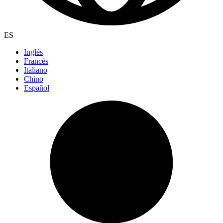
ES
Inglés
Francés
Italiano
Chino
Español