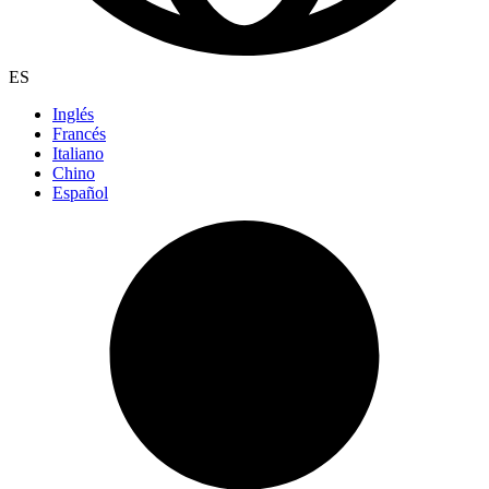
ES
Inglés
Francés
Italiano
Chino
Español