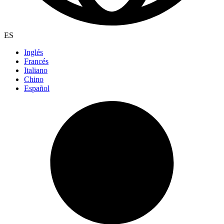
ES
Inglés
Francés
Italiano
Chino
Español