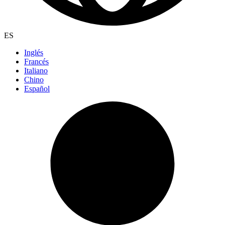
ES
Inglés
Francés
Italiano
Chino
Español