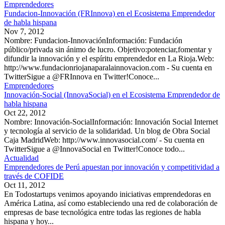
Emprendedores
Fundacion-Innovación (FRInnova) en el Ecosistema Emprendedor
de habla hispana
Nov 7, 2012
Nombre: Fundacion-InnovaciónInformación: Fundación
público/privada sin ánimo de lucro. Objetivo:potenciar,fomentar y
difundir la innovación y el espíritu emprendedor en La Rioja.Web:
http://www.fundacionriojanaparalainnovacion.com - Su cuenta en
TwitterSigue a @FRInnova en Twitter!Conoce...
Emprendedores
Innovación-Social (InnovaSocial) en el Ecosistema Emprendedor de
habla hispana
Oct 22, 2012
Nombre: Innovación-SocialInformación: Innovación Social Internet
y tecnología al servicio de la solidaridad. Un blog de Obra Social
Caja MadridWeb: http://www.innovasocial.com/ - Su cuenta en
TwitterSigue a @InnovaSocial en Twitter!Conoce todo...
Actualidad
Emprendedores de Perú apuestan por innovación y competitividad a
través de COFIDE
Oct 11, 2012
En Todostartups venimos apoyando iniciativas emprendedoras en
América Latina, así como estableciendo una red de colaboración de
empresas de base tecnológica entre todas las regiones de habla
hispana y hoy...