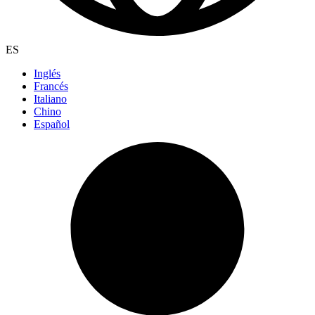
ES
Inglés
Francés
Italiano
Chino
Español