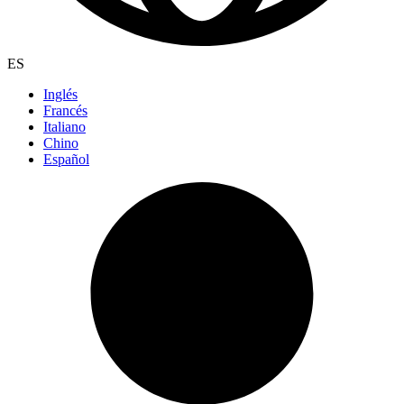
ES
Inglés
Francés
Italiano
Chino
Español