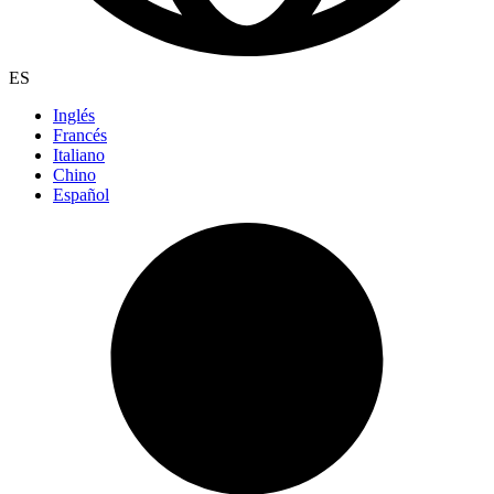
ES
Inglés
Francés
Italiano
Chino
Español