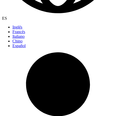
ES
Inglés
Francés
Italiano
Chino
Español