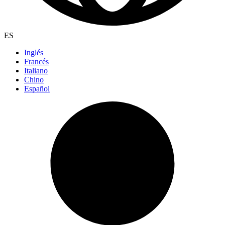
ES
Inglés
Francés
Italiano
Chino
Español