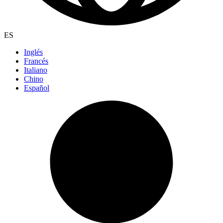
ES
Inglés
Francés
Italiano
Chino
Español