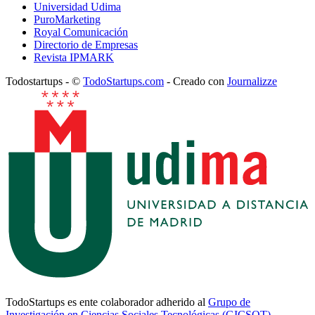
Universidad Udima
PuroMarketing
Royal Comunicación
Directorio de Empresas
Revista IPMARK
Todostartups - ©
TodoStartups.com
-
Creado con
Journalizze
TodoStartups es ente colaborador adherido al
Grupo de
Investigación en Ciencias Sociales Tecnológicas (GICSOT)