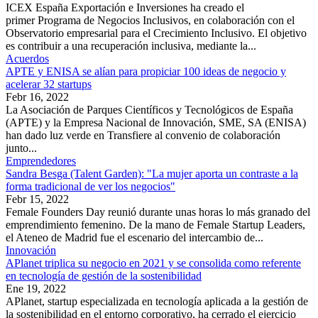
ICEX España Exportación e Inversiones ha creado el
primer Programa de Negocios Inclusivos, en colaboración con el
Observatorio empresarial para el Crecimiento Inclusivo. El objetivo
es contribuir a una recuperación inclusiva, mediante la...
Acuerdos
APTE y ENISA se alían para propiciar 100 ideas de negocio y
acelerar 32 startups
Febr 16, 2022
La Asociación de Parques Científicos y Tecnológicos de España
(APTE) y la Empresa Nacional de Innovación, SME, SA (ENISA)
han dado luz verde en Transfiere al convenio de colaboración
junto...
Emprendedores
Sandra Besga (Talent Garden): "La mujer aporta un contraste a la
forma tradicional de ver los negocios"
Febr 15, 2022
Female Founders Day reunió durante unas horas lo más granado del
emprendimiento femenino. De la mano de Female Startup Leaders,
el Ateneo de Madrid fue el escenario del intercambio de...
Innovación
APlanet triplica su negocio en 2021 y se consolida como referente
en tecnología de gestión de la sostenibilidad
Ene 19, 2022
APlanet, startup especializada en tecnología aplicada a la gestión de
la sostenibilidad en el entorno corporativo, ha cerrado el ejercicio