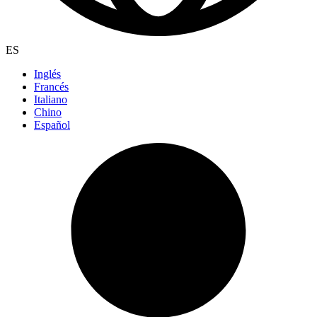
ES
Inglés
Francés
Italiano
Chino
Español