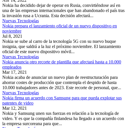
Abr 14, 2022
Nokia ha decidido dejar de operar en Rusia, convirtiéndose así en
una de las empresas internacionales que han abandonado el país tras
la invasión rusa a Ucrania. Esta decisión afectará...
Nuevas Tecnologías
Nokia prepara el lanzamiento oficial de un nuevo dispositivo en
noviembre
Jul 8, 2021
Nokia se sube al carro de la tecnología 5G con su nuevo buque
insignia, que saldrá a la luz el próximo noviembre. El lanzamiento
oficial de este nuevo dispositivo móvil...
Nuevas Tecnologías
Nokia anuncia otro recorte de plantilla que afectará hasta a 10.000
empleados
Mar 17, 2021
Nokia acaba de anunciar un nuevo plan de reestructuración para
ahorrar costes de producción que contempla el despido de hasta
10.000 trabajadores antes de 2023. Este recorte de personal, que...
Nuevas Tecnologías
Nokia firma un acuerdo con Samsung para que pueda explotar sus
patentes de video
Mar 12, 2021
Nokia y Samsung unen sus fuerzas en relación a la tecnología de
video. Y es que la compañía finlandesa ha llegado a un acuerdo con
la empresa surcoreana para que...