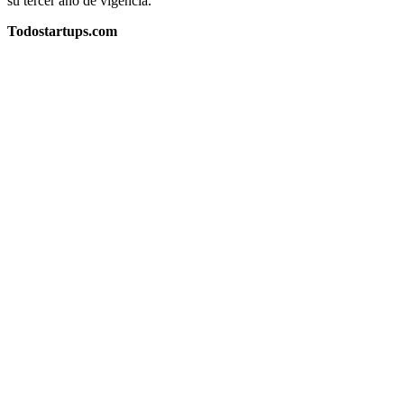
su tercer año de vigencia.
Todostartups.com