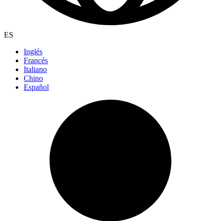
ES
Inglés
Francés
Italiano
Chino
Español