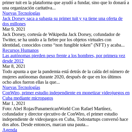
primer tuit en la plataforma que ayudó a fundar, sino que lo donará a
una organización caritativa...
Nuevas Tecnologías
Jack Dorsey saca a subasta su primer tuit y ya tiene una oferta de
dos millones
Mar 9, 2021
Jack Dorsey, cortesía de Wikipedia Jack Dorsey, cofundador de
Twitter, se ha unido a la fiebre por los objetos virtuales con
identidad, conocidos como “non fungible token” (NFT) y acaba...
Recursos Humanos
Las autónomas pierden peso frente a los hombres, por primera vez
desde 2012
Mar 8, 2021
Todo apunta a que la pandemia está detrás de la caída del número de
mujeres autónomas durante 2020, después de que en los últimos
ocho años fueron ellas la que...
Nuevas Tecnologías
ConWiro, primer estudio independiente en monetizar videojuegos en
Cuba mediante micropagos
Mar 1, 2021
Foto: Abel Rojas/PanamericanWorld Con Rafael Martínez,
cofundador y director ejecutivo de ConWiro, el primer estudio
independiente de videojuegos en Cuba, Todostartups conversó hace
dos años. Desde entonces, marcan una pauta...
Agenda