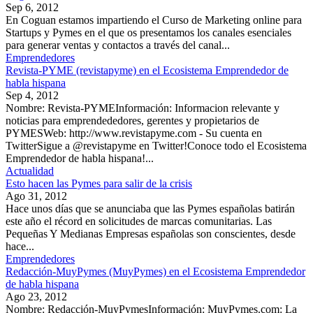
Sep 6, 2012
En Coguan estamos impartiendo el Curso de Marketing online para
Startups y Pymes en el que os presentamos los canales esenciales
para generar ventas y contactos a través del canal...
Emprendedores
Revista-PYME (revistapyme) en el Ecosistema Emprendedor de
habla hispana
Sep 4, 2012
Nombre: Revista-PYMEInformación: Informacion relevante y
noticias para emprendededores, gerentes y propietarios de
PYMESWeb: http://www.revistapyme.com - Su cuenta en
TwitterSigue a @revistapyme en Twitter!Conoce todo el Ecosistema
Emprendedor de habla hispana!...
Actualidad
Esto hacen las Pymes para salir de la crisis
Ago 31, 2012
Hace unos días que se anunciaba que las Pymes españolas batirán
este año el récord en solicitudes de marcas comunitarias. Las
Pequeñas Y Medianas Empresas españolas son conscientes, desde
hace...
Emprendedores
Redacción-MuyPymes (MuyPymes) en el Ecosistema Emprendedor
de habla hispana
Ago 23, 2012
Nombre: Redacción-MuyPymesInformación: MuyPymes.com: La