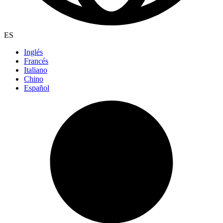
ES
Inglés
Francés
Italiano
Chino
Español