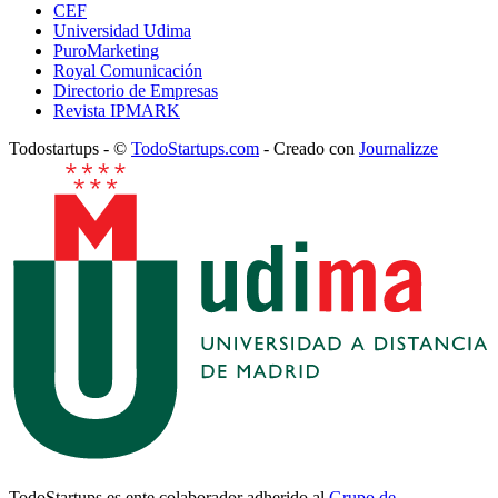
CEF
Universidad Udima
PuroMarketing
Royal Comunicación
Directorio de Empresas
Revista IPMARK
Todostartups - ©
TodoStartups.com
-
Creado con
Journalizze
TodoStartups es ente colaborador adherido al
Grupo de