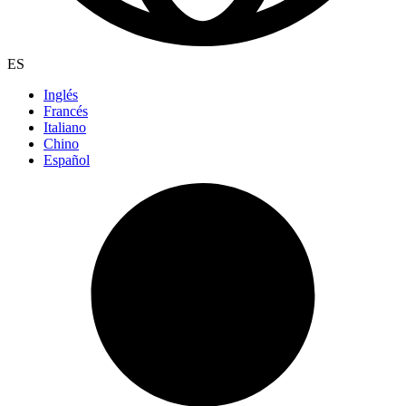
ES
Inglés
Francés
Italiano
Chino
Español