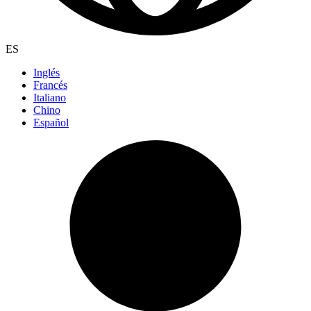
ES
Inglés
Francés
Italiano
Chino
Español