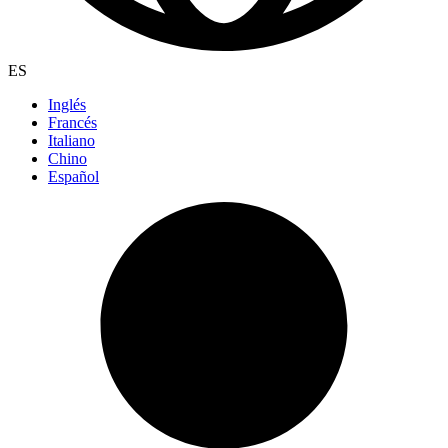
ES
Inglés
Francés
Italiano
Chino
Español