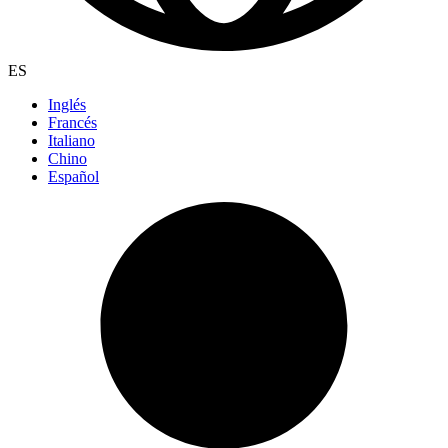
ES
Inglés
Francés
Italiano
Chino
Español