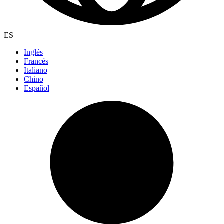
ES
Inglés
Francés
Italiano
Chino
Español