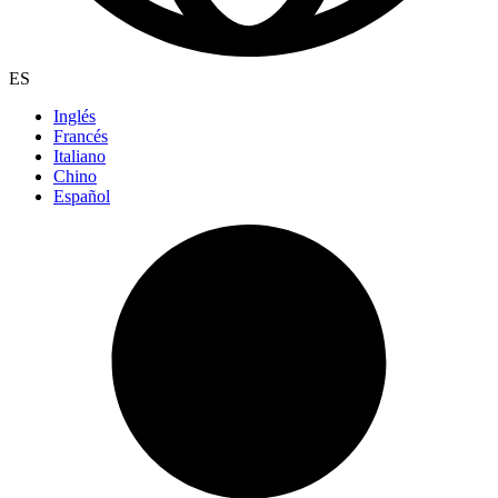
ES
Inglés
Francés
Italiano
Chino
Español