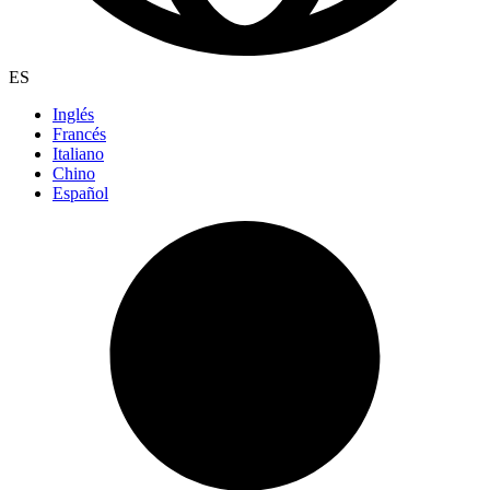
ES
Inglés
Francés
Italiano
Chino
Español