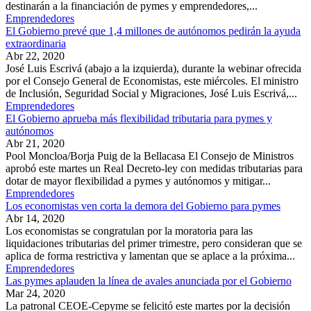
destinarán a la financiación de pymes y emprendedores,...
Emprendedores
El Gobierno prevé que 1,4 millones de autónomos pedirán la ayuda
extraordinaria
Abr 22, 2020
José Luis Escrivá (abajo a la izquierda), durante la webinar ofrecida
por el Consejo General de Economistas, este miércoles. El ministro
de Inclusión, Seguridad Social y Migraciones, José Luis Escrivá,...
Emprendedores
El Gobierno aprueba más flexibilidad tributaria para pymes y
autónomos
Abr 21, 2020
Pool Moncloa/Borja Puig de la Bellacasa El Consejo de Ministros
aprobó este martes un Real Decreto-ley con medidas tributarias para
dotar de mayor flexibilidad a pymes y autónomos y mitigar...
Emprendedores
Los economistas ven corta la demora del Gobierno para pymes
Abr 14, 2020
Los economistas se congratulan por la moratoria para las
liquidaciones tributarias del primer trimestre, pero consideran que se
aplica de forma restrictiva y lamentan que se aplace a la próxima...
Emprendedores
Las pymes aplauden la línea de avales anunciada por el Gobierno
Mar 24, 2020
La patronal CEOE-Cepyme se felicitó este martes por la decisión