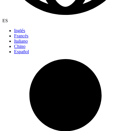
ES
Inglés
Francés
Italiano
Chino
Español