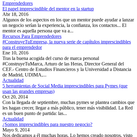
Emprendedores
El papel imprescindible del mentor en la startup
Abr 18, 2016
Algunos de los aspectos en los que un mentor puede ayudar a lanzar
un negocio serían la experiencia, la confianza, los contactos... El
mentor es aquella persona que va a...
Recursos Para Emprendedores
#ConstruyeTuEmpresa, la nueva serie de capítulos imprescindibles
para el emprendedor
Ene 10, 2016
Tras la buena acogida del curso de marca personal
#ConstruyeTuMarca, Arturo de las Heras, Director General del
CEF.- Centro de Estudios Financieros y la Universidad a Distancia
de Madrid, UDIMA,...
Actualidad
5 herramientas de Social Media imprescindibles para Pymes (que
usan las grandes empresas)
Oct 20, 2014
Con la llegada de septiembre, muchas pymes se plantea cambios que
les hagan crecer, llegar a más público, tener más visibilidad. La Red
es un buen punto de partida: las...
Actualidad
¿Somos imprescindibles para nuestro negocio?
Mayo 9, 2014
Nos dedicamos a él muchas horas. Lo hemos creado nosotros, visto