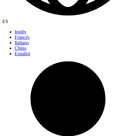
ES
Inglés
Francés
Italiano
Chino
Español