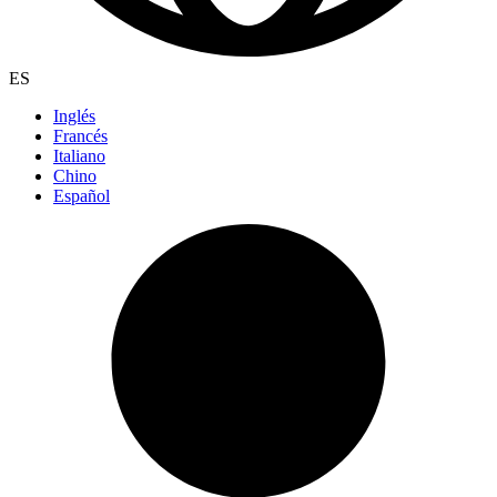
ES
Inglés
Francés
Italiano
Chino
Español