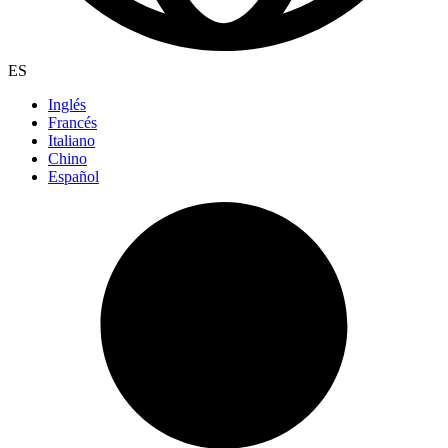
ES
Inglés
Francés
Italiano
Chino
Español