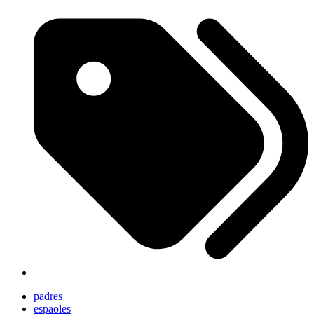
padres
espaoles