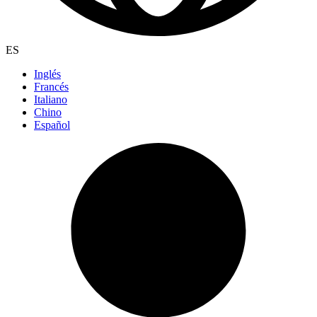
ES
Inglés
Francés
Italiano
Chino
Español