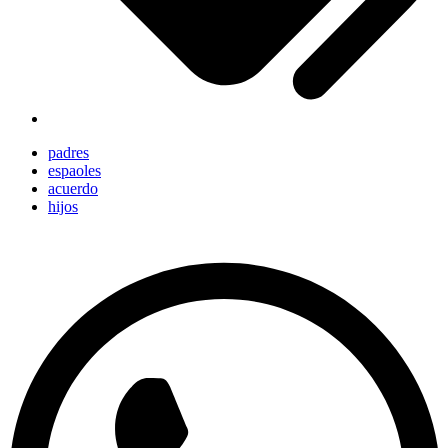
padres
espaoles
acuerdo
hijos