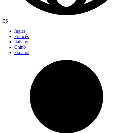
ES
Inglés
Francés
Italiano
Chino
Español