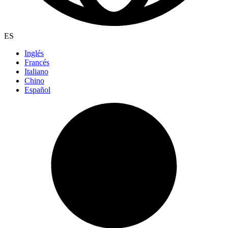
ES
Inglés
Francés
Italiano
Chino
Español