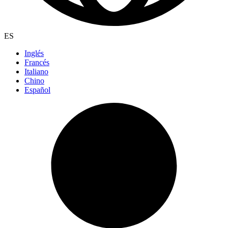
ES
Inglés
Francés
Italiano
Chino
Español