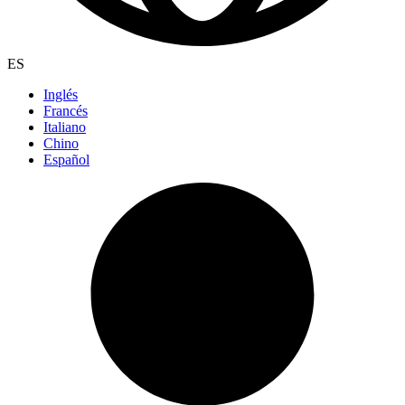
ES
Inglés
Francés
Italiano
Chino
Español