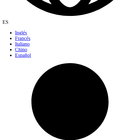
ES
Inglés
Francés
Italiano
Chino
Español