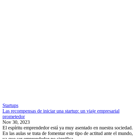
Startups
Las recompensas de iniciar una startup: un viaje empresarial
prometedor
Nov 30, 2023
El espíritu emprendedor está ya muy asentado en nuestra sociedad.
En las aulas se trata de fomentar este tipo de actitud ante el mundo,
ya que ser emprendedor no significa...