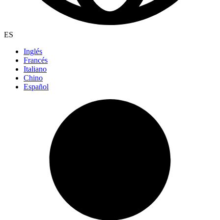
ES
Inglés
Francés
Italiano
Chino
Español