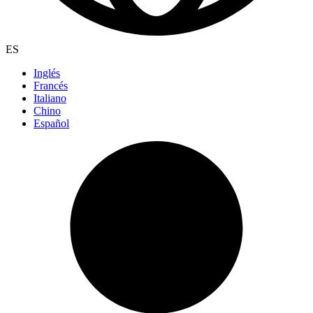
ES
Inglés
Francés
Italiano
Chino
Español