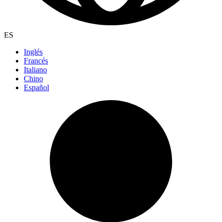
ES
Inglés
Francés
Italiano
Chino
Español