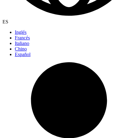
ES
Inglés
Francés
Italiano
Chino
Español