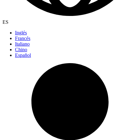
ES
Inglés
Francés
Italiano
Chino
Español